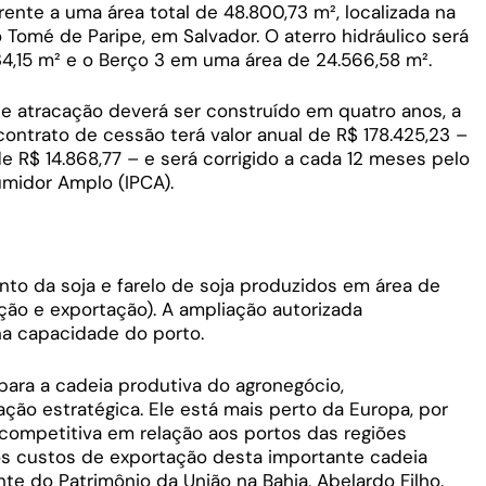
ente a uma área total de 48.800,73 m², localizada na
 Tomé de Paripe, em Salvador. O aterro hidráulico será
,15 m² e o Berço 3 em uma área de 24.566,58 m².
e atracação deverá ser construído em quatro anos, a
 contrato de cessão terá valor anual de R$ 178.425,23 –
e R$ 14.868,77 – e será corrigido a cada 12 meses pelo
umidor Amplo (IPCA).
to da soja e farelo de soja produzidos em área de
ção e exportação). A ampliação autorizada
a capacidade do porto.
para a cadeia produtiva do agronegócio,
ação estratégica. Ele está mais perto da Europa, por
competitiva em relação aos portos das regiões
 os custos de exportação desta importante cadeia
nte do Patrimônio da União na Bahia, Abelardo Filho.