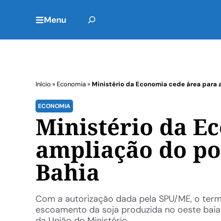
Menu
Início
»
Economia
»
Ministério da Economia cede área para 
ECONOMIA
Ministério da E
ampliação do po
Bahia
Com a autorização dada pela SPU/ME, o termi
escoamento da soja produzida no oeste bai
da União do Ministério ...