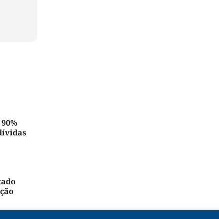
é 90%
dívidas
tado
ação