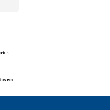
órios
ados em
o