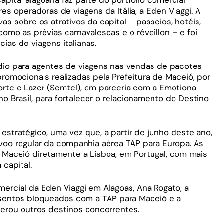
s operadoras de viagens da Itália, a Eden Viaggi. A
as sobre os atrativos da capital – passeios, hotéis,
como as prévias carnavalescas e o réveillon – e foi
cias de viagens italianas.
ídio para agentes de viagens nas vendas de pacotes
 promocionais realizadas pela Prefeitura de Maceió, por
orte e Lazer (Semtel), em parceria com a Emotional
no Brasil, para fortalecer o relacionamento do Destino
tratégico, uma vez que, a partir de junho deste ano,
voo regular da companhia aérea TAP para Europa. As
 Maceió diretamente a Lisboa, em Portugal, com mais
capital.
rcial da Eden Viaggi em Alagoas, Ana Rogato, a
ssentos bloqueados com a TAP para Maceió e a
perou outros destinos concorrentes.