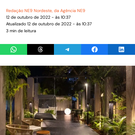
Redação NE9 Nordeste
, da Agência NE9
12 de outubro de 2022 - às 10:37
Atualizado 12 de outubro de 2022 - às 10:37
3 min de leitura
Share on WhatsApp
Share on Threads
Share on Telegram
Share on Facebook
Share 