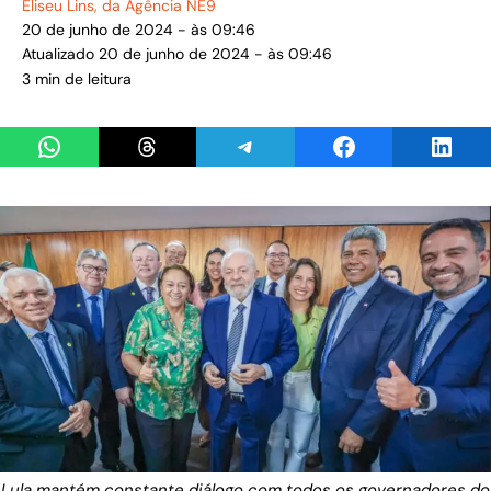
Eliseu Lins
, da Agência NE9
20 de junho de 2024 - às 09:46
Atualizado 20 de junho de 2024 - às 09:46
3 min de leitura
Share on WhatsApp
Share on Threads
Share on Telegram
Share on Facebook
Share 
Lula mantém constante diálogo com todos os governadores do