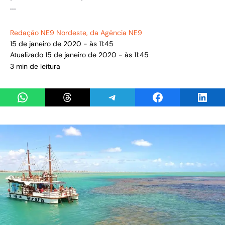
...
Redação NE9 Nordeste
, da Agência NE9
15 de janeiro de 2020 - às 11:45
Atualizado 15 de janeiro de 2020 - às 11:45
3 min de leitura
Share on WhatsApp
Share on Threads
Share on Telegram
Share on Facebook
Share 