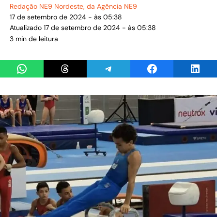
Redação NE9 Nordeste
, da Agência NE9
17 de setembro de 2024 - às 05:38
Atualizado 17 de setembro de 2024 - às 05:38
3 min de leitura
Share on WhatsApp
Share on Threads
Share on Telegram
Share on Facebook
Share 