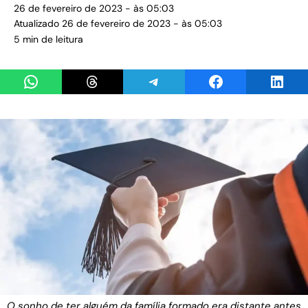
26 de fevereiro de 2023 - às 05:03
Atualizado 26 de fevereiro de 2023 - às 05:03
5 min de leitura
Share on WhatsApp
Share on Threads
Share on Telegram
Share on Facebook
Share 
O sonho de ter alguém da família formado era distante antes