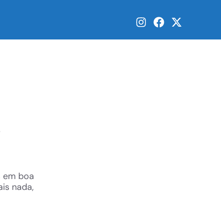
s
es em boa
ais nada,