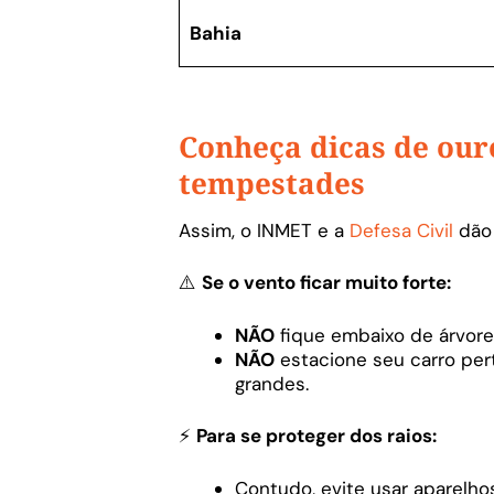
Bahia
Conheça dicas de our
tempestades
Assim, o INMET e a
Defesa Civil
dão
⚠️
Se o vento ficar muito forte:
NÃO
fique embaixo de árvores
NÃO
estacione seu carro per
grandes.
⚡
Para se proteger dos raios:
Contudo, evite usar aparelh