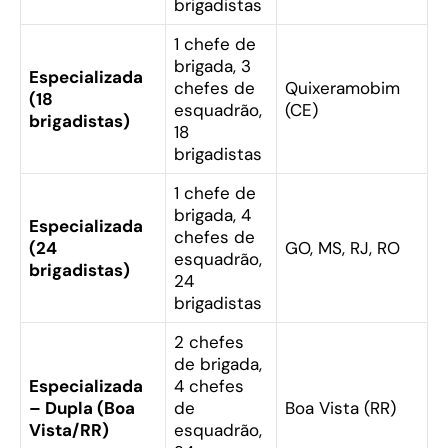
brigadistas
1 chefe de
brigada, 3
Especializada
chefes de
Quixeramobim
(18
esquadrão,
(CE)
brigadistas)
18
brigadistas
1 chefe de
brigada, 4
Especializada
chefes de
(24
GO, MS, RJ, RO
esquadrão,
brigadistas)
24
brigadistas
2 chefes
de brigada,
Especializada
4 chefes
– Dupla (Boa
de
Boa Vista (RR)
Vista/RR)
esquadrão,