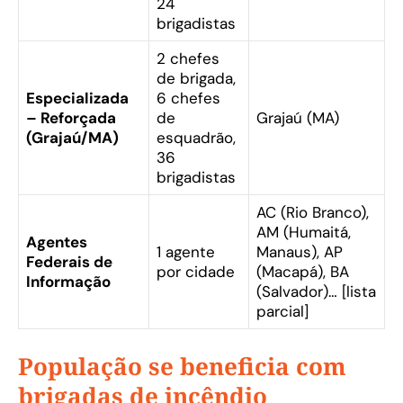
24
brigadistas
2 chefes
de brigada,
Especializada
6 chefes
– Reforçada
de
Grajaú (MA)
(Grajaú/MA)
esquadrão,
36
brigadistas
AC (Rio Branco),
AM (Humaitá,
Agentes
1 agente
Manaus), AP
Federais de
por cidade
(Macapá), BA
Informação
(Salvador)… [lista
parcial]
População se beneficia com
brigadas de incêndio