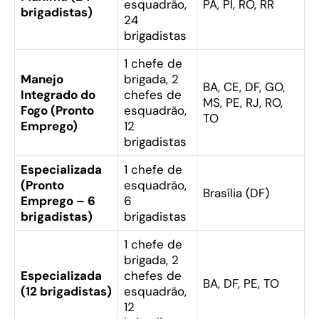
esquadrão,
PA, PI, RO, RR
brigadistas)
24
brigadistas
1 chefe de
Manejo
brigada, 2
BA, CE, DF, GO,
Integrado do
chefes de
MS, PE, RJ, RO,
Fogo (Pronto
esquadrão,
TO
Emprego)
12
brigadistas
Especializada
1 chefe de
(Pronto
esquadrão,
Brasília (DF)
Emprego – 6
6
brigadistas)
brigadistas
1 chefe de
brigada, 2
Especializada
chefes de
BA, DF, PE, TO
(12 brigadistas)
esquadrão,
12