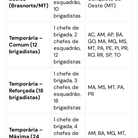
esquadrão,
(Brasnorte/MT)
Oeste (MT)
10
brigadistas
1 chefe de
brigada, 2
AC, AM, AP, BA,
Temporária –
chefes de
GO, MA, MG, MS,
Comum (12
esquadrão,
MT, PA, PE, PI, PR,
brigadistas)
12
RO, RR, SP, TO
brigadistas
1 chefe de
brigada, 3
Temporária –
chefes de
MA, MS, MT, PA,
Reforçada (18
esquadrão,
PR
brigadistas)
18
brigadistas
1 chefe de
brigada, 4
Temporária –
chefes de
AM, BA, MG, MT,
Máxima (24