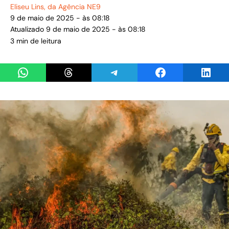
Eliseu Lins
, da Agência NE9
9 de maio de 2025 - às 08:18
Atualizado 9 de maio de 2025 - às 08:18
3 min de leitura
Share on WhatsApp
Share on Threads
Share on Telegram
Share on Facebook
Share 