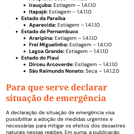
Irauçuba:
Estiagem – 1.4.1.1.0
Itapajé:
Estiagem – 1.4.1.1.0
Estado da Paraíba
Aparecida:
Estiagem – 1.4.1.1.0
Estado de Pernambuco
Araripina:
Estiagem – 1.4.1.1.0
Frei Miguelinho:
Estiagem – 1.4.1.1.0
Lagoa Grande:
Estiagem – 1.4.1.1.0
Estado do Piauí
Dirceu Arcoverde:
Estiagem – 1.4.1.1.0
São Raimundo Nonato:
Seca – 1.4.1.2.0
Para que serve declarar
situação de emergência
A declaração de situação de emergência visa
possibilitar a adoção de medidas urgentes e
necessárias para mitigar os efeitos dos desastres
naturais nessas regiões. Em suma, a publicação