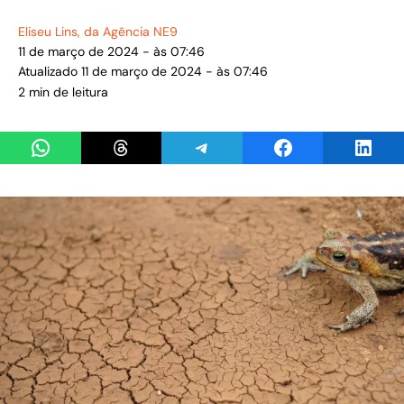
Eliseu Lins
, da Agência NE9
11 de março de 2024 - às 07:46
Atualizado 11 de março de 2024 - às 07:46
2 min de leitura
Share on WhatsApp
Share on Threads
Share on Telegram
Share on Facebook
Share 