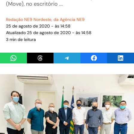
(Move), no escritório ...
Redação NE9 Nordeste
, da Agência NE9
25 de agosto de 2020 - às 14:58
Atualizado 25 de agosto de 2020 - às 14:58
3 min de leitura
Share on WhatsApp
Share on Threads
Share on Telegram
Share on Facebook
Share 