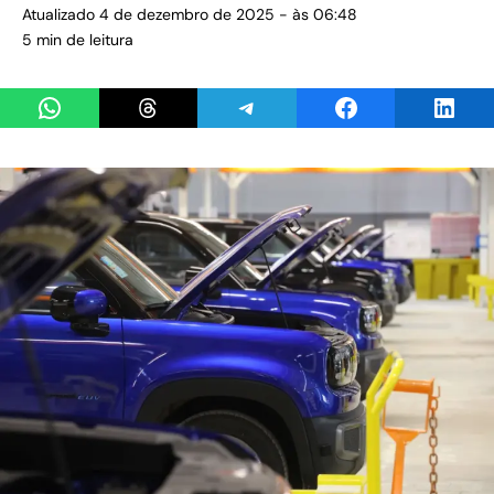
Atualizado 4 de dezembro de 2025 - às 06:48
5 min de leitura
Share on WhatsApp
Share on Threads
Share on Telegram
Share on Facebook
Share 