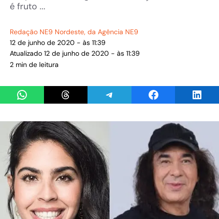
é fruto ...
Redação NE9 Nordeste
, da Agência NE9
12 de junho de 2020 - às 11:39
Atualizado 12 de junho de 2020 - às 11:39
2 min de leitura
Share on WhatsApp
Share on Threads
Share on Telegram
Share on Facebook
Share 