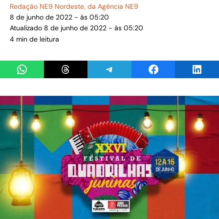
Redação NE9 Nordeste
, da Agência NE9
8 de junho de 2022 - às 05:20
Atualizado 8 de junho de 2022 - às 05:20
4 min de leitura
Share on WhatsApp
Share on Threads
Share on Telegram
Share on Facebook
Share 