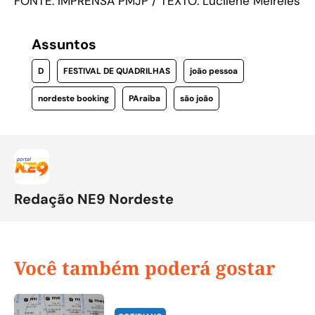
FONTE: IMPRENSA PMJP / TEXTO: Lucilene Meireles
Assuntos
D
FESTIVAL DE QUADRILHAS
joão pessoa
nordeste booking
PAraiba
são joão
Redação NE9 Nordeste
Você também poderá gostar