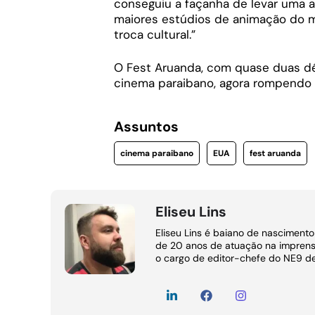
conseguiu a façanha de levar uma 
maiores estúdios de animação do m
troca cultural.”
O Fest Aruanda, com quase duas dé
cinema paraibano, agora rompendo 
Assuntos
cinema paraibano
EUA
fest aruanda
Eliseu Lins
Eliseu Lins é baiano de nasciment
de 20 anos de atuação na imprens
o cargo de editor-chefe do NE9 d