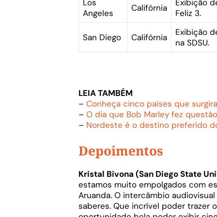
Los
Exibição 
Califórnia
Angeles
Feliz 3.
Exibição 
San Diego
Califórnia
na SDSU.
LEIA TAMBÉM
–
Conheça cinco países que surgi
–
O dia que Bob Marley fez questã
–
Nordeste é o destino preferido d
Depoimentos
Kristal Bivona (San Diego State Uni
estamos muito empolgados com ess
Aruanda. O intercâmbio audiovisual
saberes. Que incrível poder trazer o
oportunidade bela poder exibir ci