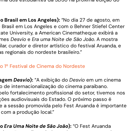
 Brasil em Los Angeles):
“No dia 27 de agosto, em
Brasil em Los Angeles e com o Behner Stiefel Center
State University, a American Cinematheque exibirá a
ilmes
Desvio
e
Era uma Noite de São João
. A mostra
r, curador e diretor artístico do festival Aruanda, e
 regionais do nordeste brasileiro.”
 o 1º Festival de Cinema do Nordeste
tragem
Desvio
):
“A exibição do
Desvio
em um cinema
o de internacionalização do cinema paraibano.
pelo fortalecimento profissional do setor, tivemos nos
ões audiovisuais do Estado. O próximo passo é
, e a sessão promovida pelo Fest Aruanda é importante
l com a produção local.”
ão
Era Uma Noite de São João
):
“O Fest Aruanda