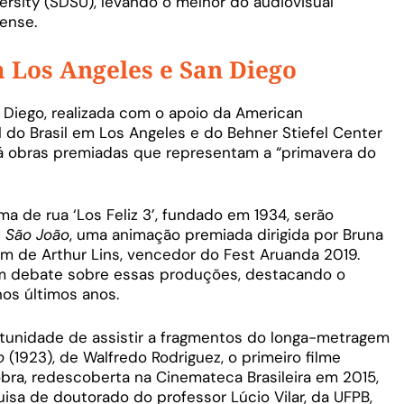
rsity (SDSU), levando o melhor do audiovisual
ense.
 Los Angeles e San Diego
Diego, realizada com o apoio da American
do Brasil em Los Angeles e do Behner Stiefel Center
birá obras premiadas que representam a “primavera do
ma de rua ‘Los Feliz 3’, fundado em 1934, serão
 São João
, uma animação premiada dirigida por Bruna
m de Arthur Lins, vencedor do Fest Aruanda 2019.
 um debate sobre essas produções, destacando o
os últimos anos.
rtunidade de assistir a fragmentos do longa-metragem
o
(1923), de Walfredo Rodriguez, o primeiro filme
obra, redescoberta na Cinemateca Brasileira em 2015,
uisa de doutorado do professor Lúcio Vilar, da UFPB,