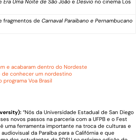
de
Era Uma Noite de São João
e
Desvio
no cinema Los
de fragmentos de
Carnaval Paraibano e Pernambucano
ram e acabaram dentro do Nordeste
o de conhecer um nordestino
o programa Voa Brasil
versity):
“Nós da Universidade Estadual de San Diego
es novos passos na parceria com a UFPB e o Fest
 é uma ferramenta importante na troca de culturas e
 audiovisual da Paraíba para a Califórnia e que
nema dos estudantes da SDSU na próxima edição do