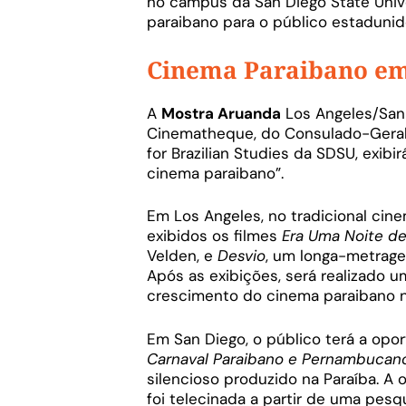
no campus da San Diego State Unive
paraibano para o público estadunid
Cinema Paraibano em
A
Mostra Aruanda
Los Angeles/San 
Cinematheque, do Consulado-Geral 
for Brazilian Studies da SDSU, exi
cinema paraibano”.
Em Los Angeles, no tradicional cine
exibidos os filmes
Era Uma Noite de
Velden, e
Desvio
, um longa-metrage
Após as exibições, será realizado
crescimento do cinema paraibano n
Em San Diego, o público terá a opo
Carnaval Paraibano e Pernambucan
silencioso produzido na Paraíba. A 
foi telecinada a partir de uma pesq