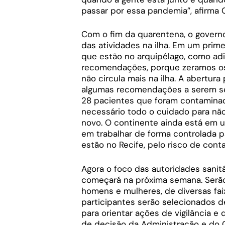
passar por essa pandemia”, afirma 
Com o fim da quarentena, o governo
das atividades na ilha. Em um prim
que estão no arquipélago, como adi
recomendações, porque zeramos os 
não circula mais na ilha. A abertu
algumas recomendações a serem seg
28 pacientes que foram contaminad
necessário todo o cuidado para nã
novo. O continente ainda está em 
em trabalhar de forma controlada p
estão no Recife, pelo risco de con
Agora o foco das autoridades sanit
começará na próxima semana. Serão
homens e mulheres, de diversas faix
participantes serão selecionados d
para orientar ações de vigilância 
de decisão da Administração e do 