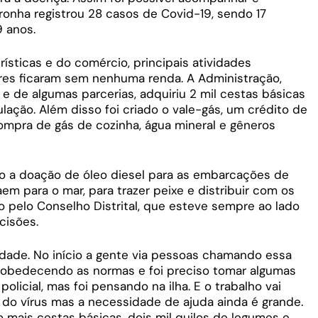
ronha registrou 28 casos de Covid-19, sendo 17
9 anos.
ísticas e do comércio, principais atividades
res ficaram sem nenhuma renda. A Administração,
 de algumas parcerias, adquiriu 2 mil cestas básicas
ação. Além disso foi criado o vale-gás, um crédito de
ompra de gás de cozinha, água mineral e gêneros
ão a doação de óleo diesel para as embarcações de
m para o mar, para trazer peixe e distribuir com os
 pelo Conselho Distrital, que esteve sempre ao lado
cisões.
dade. No início a gente via pessoas chamando essa
 obedecendo as normas e foi preciso tomar algumas
licial, mas foi pensando na ilha. E o trabalho vai
e do vírus mas a necessidade de ajuda ainda é grande.
o mais cestas básicas, dois mil quilos de legumes e