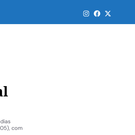
al
dias
/05), com