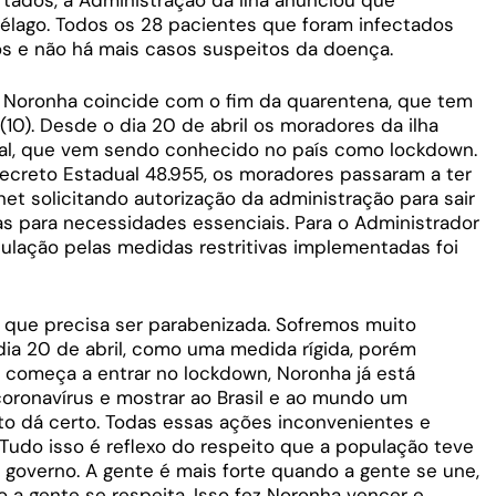
élago. Todos os 28 pacientes que foram infectados
os e não há mais casos suspeitos da doença.
 Noronha coincide com o fim da quarentena, que tem
10). Desde o dia 20 de abril os moradores da ilha
al, que vem sendo conhecido no país como lockdown.
ecreto Estadual 48.955, os moradores passaram a ter
net solicitando autorização da administração para sair
as para necessidades essenciais. Para o Administrador
ulação pelas medidas restritivas implementadas foi
 que precisa ser parabenizada. Sofremos muito
ia 20 de abril, como uma medida rígida, porém
l começa a entrar no lockdown, Noronha já está
o coronavírus e mostrar ao Brasil e ao mundo um
to dá certo. Todas essas ações inconvenientes e
 Tudo isso é reflexo do respeito que a população teve
governo. A gente é mais forte quando a gente se une,
 a gente se respeita. Isso fez Noronha vencer e