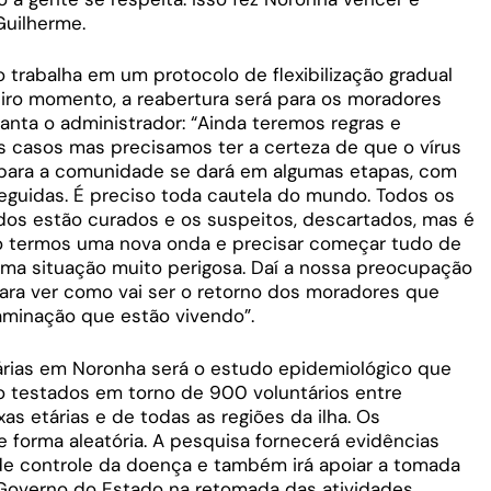
Guilherme.
 trabalha em um protocolo de flexibilização gradual
eiro momento, a reabertura será para os moradores
anta o administrador: “Ainda teremos regras e
casos mas precisamos ter a certeza de que o vírus
ra para a comunidade se dará em algumas etapas, com
uidas. É preciso toda cautela do mundo. Todos os
os estão curados e os suspeitos, descartados, mas é
o termos uma nova onda e precisar começar tudo de
uma situação muito perigosa. Daí a nossa preocupação
ara ver como vai ser o retorno dos moradores que
taminação que estão vivendo”.
árias em Noronha será o estudo epidemiológico que
 testados em torno de 900 voluntários entre
as etárias e de todas as regiões da ilha. Os
e forma aleatória. A pesquisa fornecerá evidências
e de controle da doença e também irá apoiar a tomada
Governo do Estado na retomada das atividades