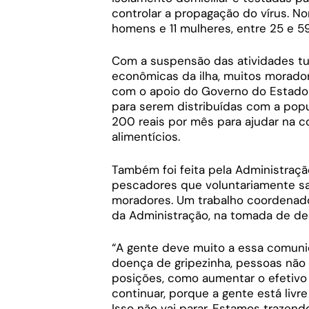
controlar a propagação do vírus. No
homens e 11 mulheres, entre 25 e 5
Com a suspensão das atividades tur
econômicas da ilha, muitos morado
com o apoio do Governo do Estado e
para serem distribuídas com a popul
200 reais por mês para ajudar na c
alimentícios.
Também foi feita pela Administraç
pescadores que voluntariamente sae
moradores. Um trabalho coordenado
da Administração, na tomada de de
“A gente deve muito a essa comuni
doença de gripezinha, pessoas não
posições, como aumentar o efetivo po
continuar, porque a gente está livr
Isso não vai parar. Estamos trazend