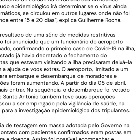
tudo epidemiológico irá determinar se o vírus ainda
omáticos, se circulou em outros lugares onde não foi
nda entre 15 e 20 dias”, explica Guilherme Rocha.
esultado de uma série de medidas restritivas
 foi anunciado que um funcionário do aeroporto
do, confirmando o primeiro caso de Covid-19 na ilha,
Estado já havia decretado o fechamento do
istas que estavam visitando a ilha precisaram deixá-la
 a ajuda de voos extras. O aeroporto, limitado a um
 para embarque e desembarque de moradores e
ões foram aumentando. A partir do dia 05 de abril,
s entrar. Na sequência, o desembarque foi vetado
de Santo Antônio também teve suas operações
ssou a ser empregado pela vigilância de saúde, na
ara a investigação epidemiológica dos tripulantes.
gia de testagem em massa adotada pelo Governo na
 contato com pacientes confirmados eram postas em
ara a doença. Assim foi possível acompanhar e