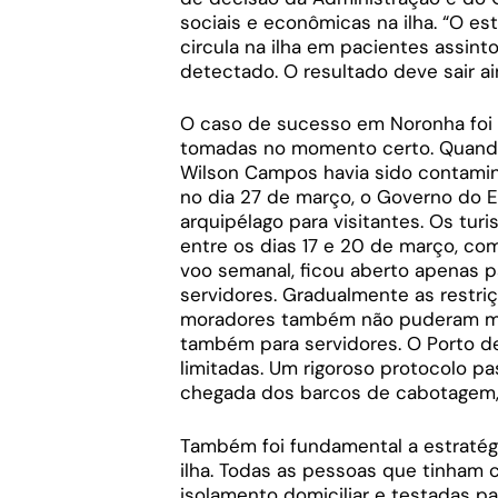
sociais e econômicas na ilha. “O es
circula na ilha em pacientes assint
detectado. O resultado deve sair ai
O caso de sucesso em Noronha foi r
tomadas no momento certo. Quando
Wilson Campos havia sido contamina
no dia 27 de março, o Governo do 
arquipélago para visitantes. Os tur
entre os dias 17 e 20 de março, com
voo semanal, ficou aberto apenas
servidores. Gradualmente as restriç
moradores também não puderam mai
também para servidores. O Porto 
limitadas. Um rigoroso protocolo pa
chegada dos barcos de cabotagem, p
Também foi fundamental a estraté
ilha. Todas as pessoas que tinham
isolamento domiciliar e testadas p