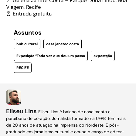
📍 Galeria Janete Costa – Parque Dona Lindu, Boa
Viagem, Recife
⏰ Entrada gratuita
Assuntos
bnb cultural
casa janetec costa
Exposição “Toda vez que dou um passo
expostção
RECIFE
Eliseu Lins
Eliseu Lins é baiano de nascimento e
paraibano de coração. Jornalista formado na UFPB, tem mais
de 20 anos de atuação na imprensa do Nordeste. É pós-
graduado em jornalismo cultural e ocupa o cargo de editor-