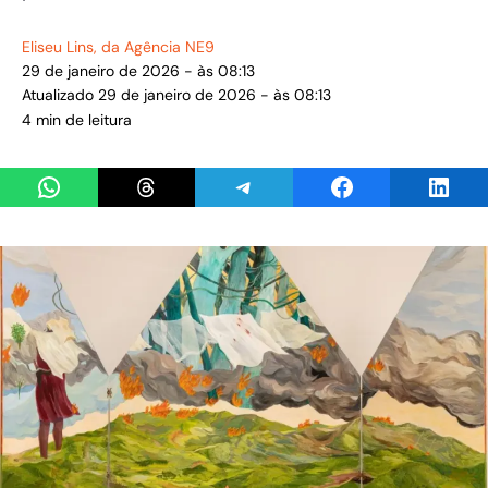
Eliseu Lins
, da Agência NE9
29 de janeiro de 2026 - às 08:13
Atualizado 29 de janeiro de 2026 - às 08:13
4 min de leitura
Share on WhatsApp
Share on Threads
Share on Telegram
Share on Facebook
Share 