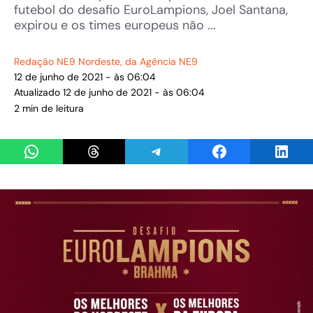
futebol do desafio EuroLampions, Joel Santana,
expirou e os times europeus não ...
Redação NE9 Nordeste
, da Agência NE9
12 de junho de 2021 - às 06:04
Atualizado 12 de junho de 2021 - às 06:04
2 min de leitura
Share on WhatsApp
Share on Threads
Share on Telegram
Share on Facebook
Share 