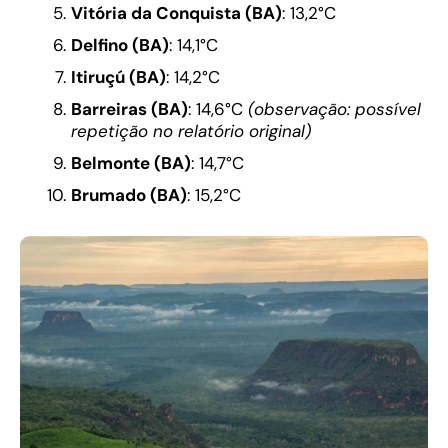
Vitória da Conquista (BA)
: 13,2°C
Delfino (BA)
: 14,1°C
Itiruçú (BA)
: 14,2°C
Barreiras (BA)
: 14,6°C
(observação: possível
repetição no relatório original)
Belmonte (BA)
: 14,7°C
Brumado (BA)
: 15,2°C