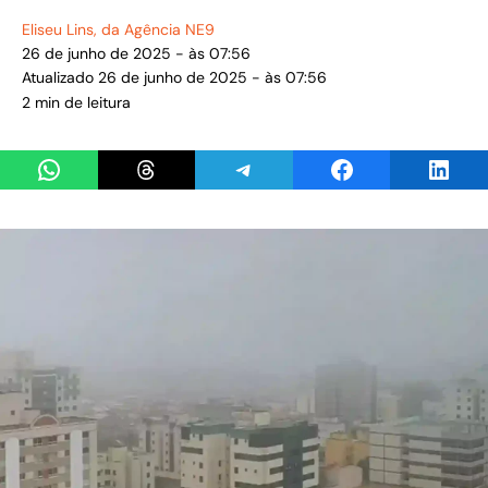
Eliseu Lins
, da Agência NE9
26 de junho de 2025 - às 07:56
Atualizado 26 de junho de 2025 - às 07:56
2 min de leitura
Share on WhatsApp
Share on Threads
Share on Telegram
Share on Facebook
Share 