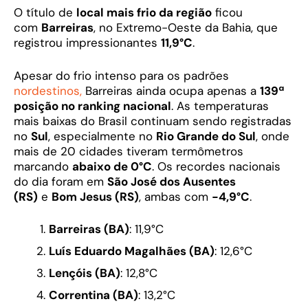
O título de
local mais frio da região
ficou
com
Barreiras
, no Extremo-Oeste da Bahia, que
registrou impressionantes
11,9°C
.
Apesar do frio intenso para os padrões
nordestinos,
Barreiras ainda ocupa apenas a
139ª
posição no ranking nacional
. As temperaturas
mais baixas do Brasil continuam sendo registradas
no
Sul
, especialmente no
Rio Grande do Sul
, onde
mais de 20 cidades tiveram termômetros
marcando
abaixo de 0°C
. Os recordes nacionais
do dia foram em
São José dos Ausentes
(RS)
e
Bom Jesus (RS)
, ambas com
-4,9°C
.
Barreiras (BA)
: 11,9°C
Luís Eduardo Magalhães (BA)
: 12,6°C
Lençóis (BA)
: 12,8°C
Correntina (BA)
: 13,2°C