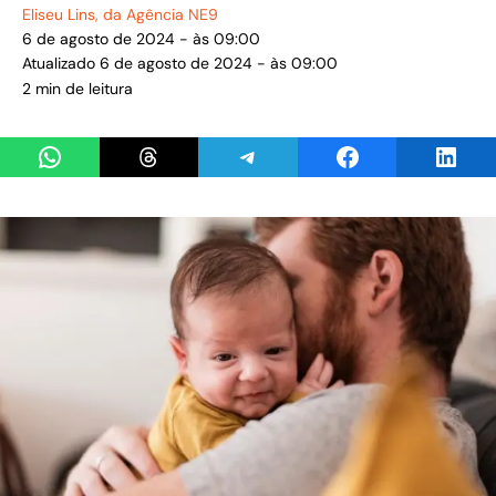
Eliseu Lins
, da Agência NE9
6 de agosto de 2024 - às 09:00
Atualizado 6 de agosto de 2024 - às 09:00
2 min de leitura
Share on WhatsApp
Share on Threads
Share on Telegram
Share on Facebook
Share 