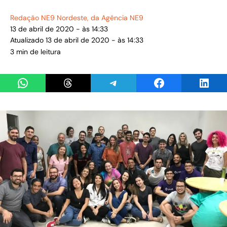
Redação NE9 Nordeste
, da Agência NE9
13 de abril de 2020 - às 14:33
Atualizado 13 de abril de 2020 - às 14:33
3 min de leitura
Share on WhatsApp
Share on Threads
Share on Telegram
Share on Facebook
Share 