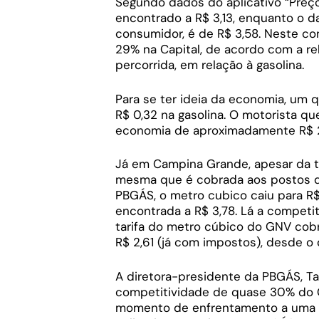
Segundo dados do aplicativo “Preç
encontrado a R$ 3,13, enquanto o da
consumidor, é de R$ 3,58. Neste co
29% na Capital, de acordo com a re
percorrida, em relação à gasolina.
Para se ter ideia da economia, um 
R$ 0,32 na gasolina. O motorista qu
economia de aproximadamente R$ 29
Já em Campina Grande, apesar da ta
mesma que é cobrada aos postos d
PBGÁS, o metro cubico caiu para R
encontrada a R$ 3,78. Lá a competi
tarifa do metro cúbico do GNV cob
R$ 2,61 (já com impostos), desde o d
A diretora-presidente da PBGÁS, Ta
competitividade de quase 30% do GN
momento de enfrentamento a uma g