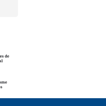
es de
al
nome
os