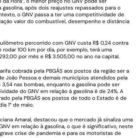
o da Hora”, o menor preço no GNV pode ser
 gasolina, após dois reajustes repassados para o
ntexto, o GNV passa a ter uma competitividade de
lação valor do combustível, desempenho e distância
quilômetro percorrido com GNV custa R$ 0,24 contra
e rodar 100 km por dia, por exemplo, terá uma
2,00 por mês e R$ 3.505,00 no ano na capital.
rifa cobrada pela PBGÁS aos postos da região ser a
e João Pessoa e demais municípios atendidos pela
$ 3,54 nas bombas, enquanto a gasolina pode ser
tividade do GNV em relação à gasolina é de 24%. A
rado pela PBGÁS aos postos de todo o Estado é de
ia 1° de maio.
ciana Amaral, destacou que o mercado já sinaliza uma
V em relação à gasolina, o que é significativo, neste
rave crise de pandemia e para os motoristas de