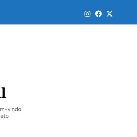
l
bem-vindo
jeto