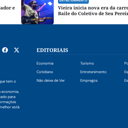
ENTRETENIMENTO
vador e
Vieira inicia nova era da carr
Baile do Coletivo de Seu Perei
EDITORIAIS
Economia
Turismo
Po
Cotidiano
Entretenimento
E
Não deixe de Ver
Empregos
Es
que tem o
a economia,
vado para
nformações
 melhor está