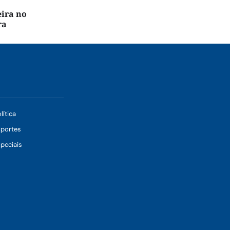
eira no
ra
lítica
sportes
peciais