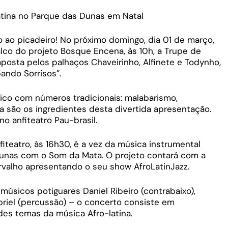
atina no Parque das Dunas em Natal
o ao picadeiro! No próximo domingo, dia 01 de março,
co do projeto Bosque Encena, às 10h, a Trupe de
mposta pelos palhaços Chaveirinho, Alfinete e Todynho,
ando Sorrisos”.
sico com números tradicionais: malabarismo,
a são os ingredientes desta divertida apresentação.
o anfiteatro Pau-brasil.
iteatro, às 16h30, é a vez da música instrumental
unas com o Som da Mata. O projeto contará com a
rvalho apresentando o seu show AfroLatinJazz.
úsicos potiguares Daniel Ribeiro (contrabaixo),
riel (percussão) – o concerto consiste em
des temas da música Afro-latina.