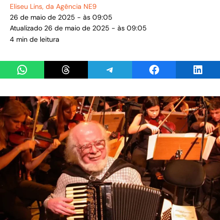
Eliseu Lins
, da Agência NE9
26 de maio de 2025 - às 09:05
Atualizado 26 de maio de 2025 - às 09:05
4 min de leitura
Share on WhatsApp
Share on Threads
Share on Telegram
Share on Facebook
Share 