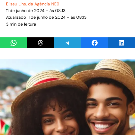
Eliseu Lins
, da Agência NE9
11 de junho de 2024 - às 08:13
Atualizado 11 de junho de 2024 - às 08:13
3 min de leitura
Share on WhatsApp
Share on Threads
Share on Telegram
Share on Facebook
Share 