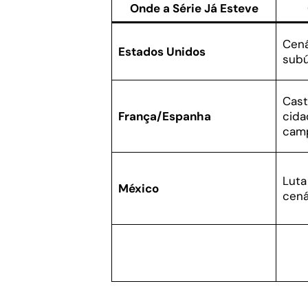
Onde a Série Já Esteve
Cená
Estados Unidos
subú
Cast
França/Espanha
cida
camp
Luta
México
cená