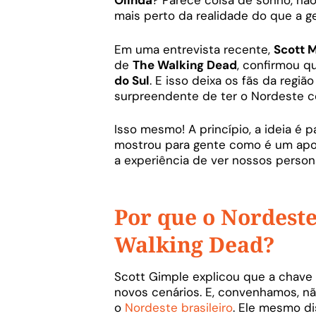
Olinda
? Parece coisa de sonho, não
mais perto da realidade do que a g
Em uma entrevista recente,
Scott 
de
The Walking Dead
, confirmou q
do Sul
. E isso deixa os fãs da reg
surpreendente de ter o Nordeste c
Isso mesmo! A princípio, a ideia é p
mostrou para gente como é um apoc
a experiência de ver nossos perso
Por que o Nordeste
Walking Dead?
Scott Gimple explicou que a chave 
novos cenários. E, convenhamos, nã
o
Nordeste brasileiro
. Ele mesmo d