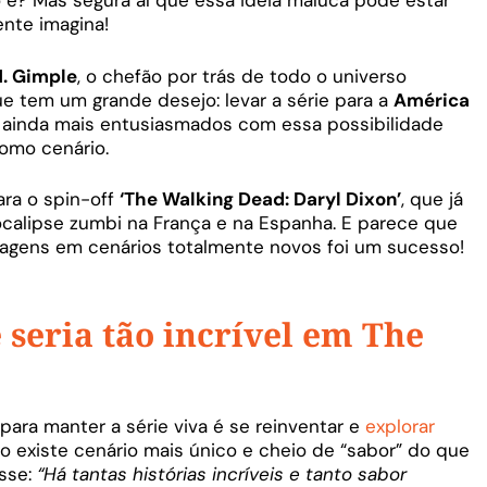
 é? Mas segura aí que essa ideia maluca pode estar
ente imagina!
M. Gimple
, o chefão por trás de todo o universo
ue tem um grande desejo: levar a série para a
América
ião ainda mais entusiasmados com essa possibilidade
omo cenário.
ara o spin-off
‘The Walking Dead: Daryl Dixon’
, que já
alipse zumbi na França e na Espanha. E parece que
nagens em cenários totalmente novos foi um sucesso!
 seria tão incrível em The
para manter a série viva é se reinventar e
explorar
o existe cenário mais único e cheio de “sabor” do que
isse:
“Há tantas histórias incríveis e tanto sabor