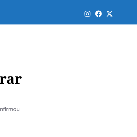
rar
onfirmou