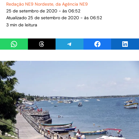
Redação NE9 Nordeste
, da Agência NE9
25 de setembro de 2020 - às 06:52
Atualizado 25 de setembro de 2020 - às 06:52
3 min de leitura
Share on WhatsApp
Share on Threads
Share on Telegram
Share on Facebook
Share 