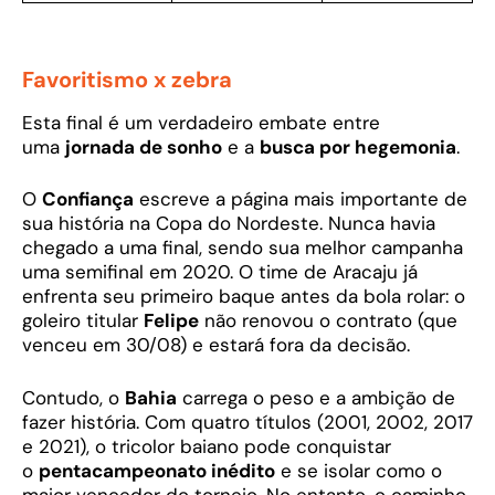
Favoritismo x zebra
Esta final é um verdadeiro embate entre
uma
jornada de sonho
e a
busca por hegemonia
.
O
Confiança
escreve a página mais importante de
sua história na Copa do Nordeste. Nunca havia
chegado a uma final, sendo sua melhor campanha
uma semifinal em 2020. O time de Aracaju já
enfrenta seu primeiro baque antes da bola rolar: o
goleiro titular
Felipe
não renovou o contrato (que
venceu em 30/08) e estará fora da decisão.
Contudo, o
Bahia
carrega o peso e a ambição de
fazer história. Com quatro títulos (2001, 2002, 2017
e 2021), o tricolor baiano pode conquistar
o
pentacampeonato inédito
e se isolar como o
maior vencedor do torneio. No entanto, o caminho