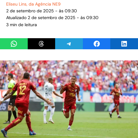
Eliseu Lins
, da Agência NE9
2 de setembro de 2025 - às 09:30
Atualizado 2 de setembro de 2025 - às 09:30
3 min de leitura
Share on WhatsApp
Share on Threads
Share on Telegram
Share on Facebook
Share 