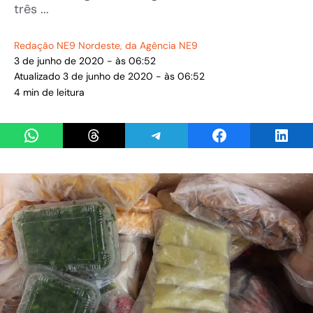
três ...
Redação NE9 Nordeste
, da Agência NE9
3 de junho de 2020 - às 06:52
Atualizado 3 de junho de 2020 - às 06:52
4 min de leitura
Share on WhatsApp
Share on Threads
Share on Telegram
Share on Facebook
Share 