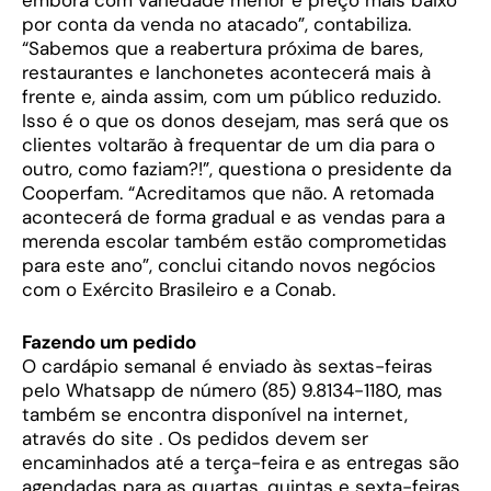
embora com variedade menor e preço mais baixo
por conta da venda no atacado”, contabiliza.
“Sabemos que a reabertura próxima de bares,
restaurantes e lanchonetes acontecerá mais à
frente e, ainda assim, com um público reduzido.
Isso é o que os donos desejam, mas será que os
clientes voltarão à frequentar de um dia para o
outro, como faziam?!”, questiona o presidente da
Cooperfam. “Acreditamos que não. A retomada
acontecerá de forma gradual e as vendas para a
merenda escolar também estão comprometidas
para este ano”, conclui citando novos negócios
com o Exército Brasileiro e a Conab.
Fazendo um pedido
O cardápio semanal é enviado às sextas-feiras
pelo Whatsapp de número (85) 9.8134-1180, mas
também se encontra disponível na internet,
através do site . Os pedidos devem ser
encaminhados até a terça-feira e as entregas são
agendadas para as quartas, quintas e sexta-feiras.