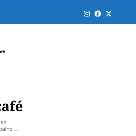
afé
café
 se
lho ...