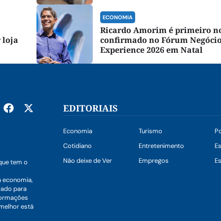
ECONOMIA
Ricardo Amorim é primeiro 
 loja
confirmado no Fórum Negóci
Experience 2026 em Natal
EDITORIAIS
Economia
Turismo
Po
Cotidiano
Entretenimento
E
Não deixe de Ver
Empregos
Es
que tem o
a economia,
vado para
nformações
 melhor está