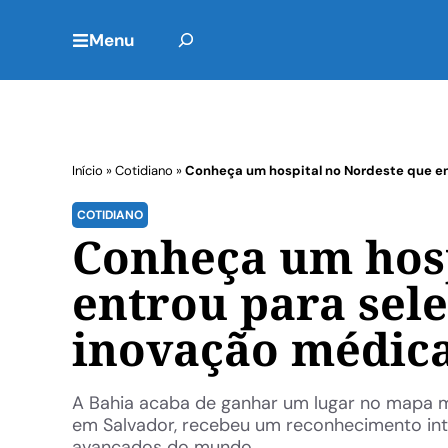
Menu
Início
»
Cotidiano
»
Conheça um hospital no Nordeste que en
COTIDIANO
Conheça um hosp
entrou para sel
inovação médic
A Bahia acaba de ganhar um lugar no mapa mu
em Salvador, recebeu um reconhecimento inter
avançados do mundo ...