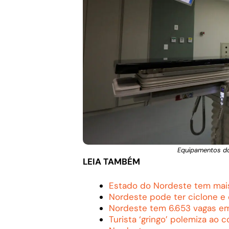
Equipamentos do
LEIA TAMBÉM
Estado do Nordeste tem mais 
Nordeste pode ter ciclone e 
Nordeste tem 6.653 vagas em 
Turista ‘gringo’ polemiza ao