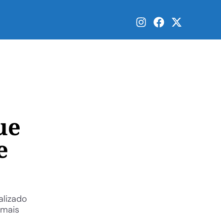
ue
e
alizado
 mais