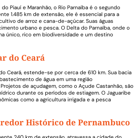
 do Piauí e Maranhão, o Rio Parnaíba é o segundo
te 1.485 km de extensão, ele é essencial para a
 cultivo de arroz e cana-de-açúcar. Suas águas
cimento urbano e pesca. O Delta do Parnaíba, onde o
ma único, rico em biodiversidade e um destino
ar do Ceará
 do Ceará, estende-se por cerca de 610 km. Sua bacia
 abastecimento de água em uma região
 Projetos de açudagem, como o Açude Castanhão, são
 hídrico durante os períodos de estiagem. O Jaguaribe
micas como a agricultura irrigada e a pesca
rredor Histórico de Pernambuco
ente 240 km de extensão, atravessa a cidade do