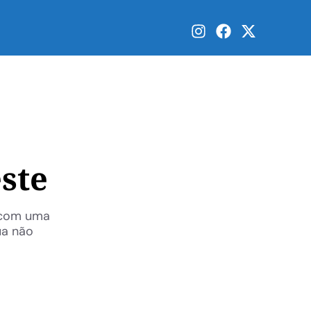
ste
o com uma
ua não