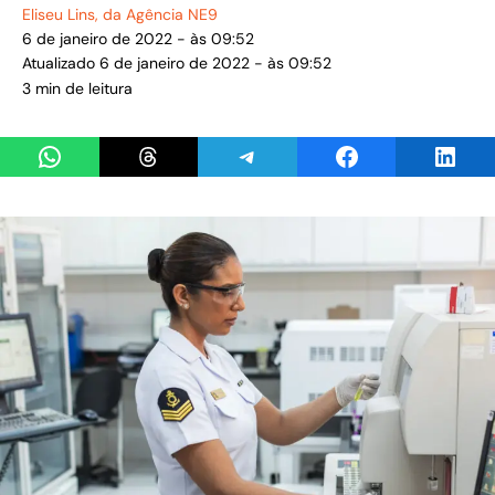
Eliseu Lins
, da Agência NE9
6 de janeiro de 2022 - às 09:52
Atualizado 6 de janeiro de 2022 - às 09:52
3 min de leitura
Share on WhatsApp
Share on Threads
Share on Telegram
Share on Facebook
Share 