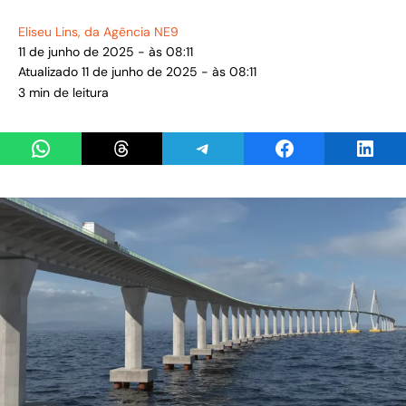
Eliseu Lins
, da Agência NE9
11 de junho de 2025 - às 08:11
Atualizado 11 de junho de 2025 - às 08:11
3 min de leitura
Share on WhatsApp
Share on Threads
Share on Telegram
Share on Facebook
Share 