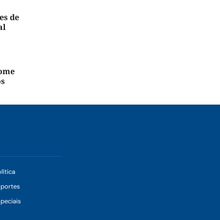
es de
al
nome
os
lítica
sportes
peciais