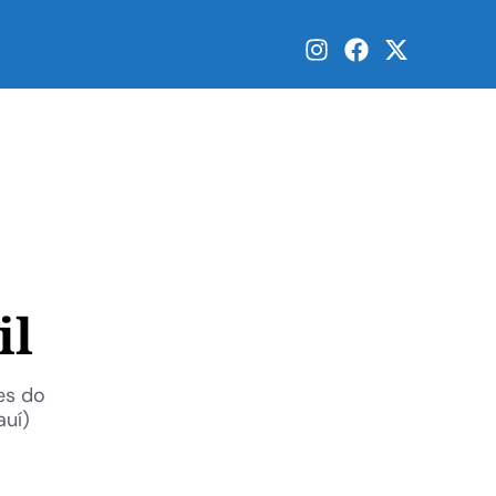
il
es do
auí)