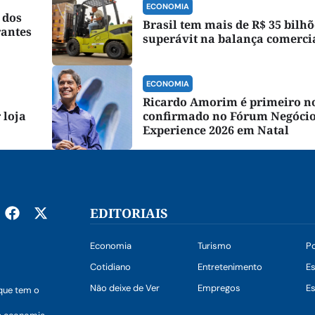
ECONOMIA
 dos
Brasil tem mais de R$ 35 bilhõ
rantes
superávit na balança comerci
ECONOMIA
Ricardo Amorim é primeiro 
 loja
confirmado no Fórum Negóci
Experience 2026 em Natal
EDITORIAIS
Economia
Turismo
Po
Cotidiano
Entretenimento
E
Não deixe de Ver
Empregos
Es
que tem o