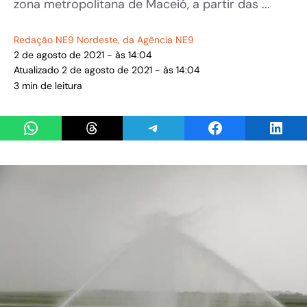
zona metropolitana de Maceió, a partir das ...
Redação NE9 Nordeste
, da Agência NE9
2 de agosto de 2021 - às 14:04
Atualizado 2 de agosto de 2021 - às 14:04
3 min de leitura
Share on WhatsApp
Share on Threads
Share on Telegram
Share on Facebook
Share 