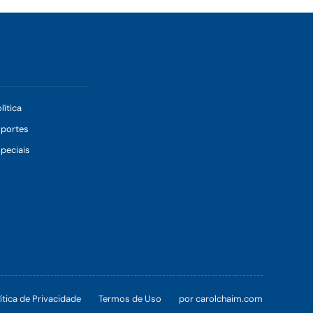
lítica
sportes
peciais
ítica de Privacidade
Termos de Uso
por carolchaim.com