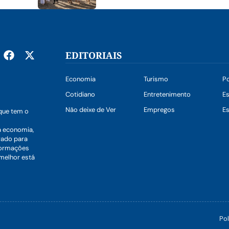
EDITORIAIS
Economia
Turismo
Po
Cotidiano
Entretenimento
E
Não deixe de Ver
Empregos
Es
que tem o
a economia,
vado para
nformações
 melhor está
Pol