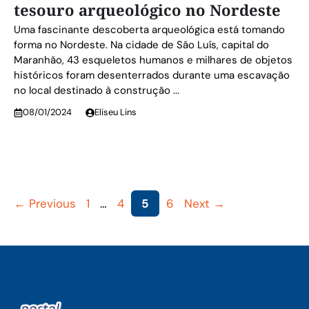
tesouro arqueológico no Nordeste
Uma fascinante descoberta arqueológica está tomando
forma no Nordeste. Na cidade de São Luís, capital do
Maranhão, 43 esqueletos humanos e milhares de objetos
históricos foram desenterrados durante uma escavação
no local destinado à construção ...
08/01/2024
Eliseu Lins
Page
Page
Page
Page
←
Previous
1
…
4
5
6
Next
→