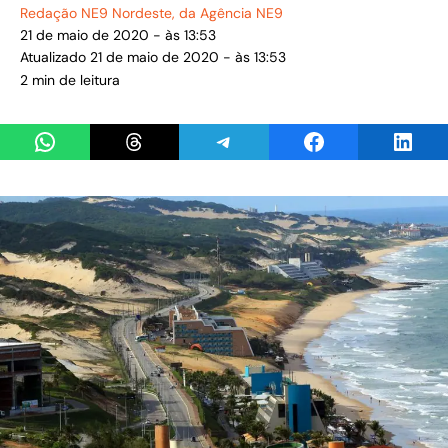
Redação NE9 Nordeste
, da Agência NE9
21 de maio de 2020 - às 13:53
Atualizado 21 de maio de 2020 - às 13:53
2 min de leitura
Share on WhatsApp
Share on Threads
Share on Telegram
Share on Facebook
Share 