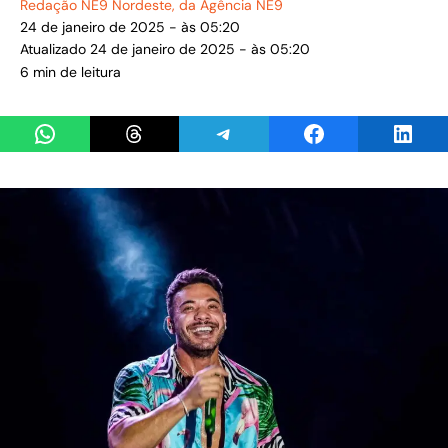
Redação NE9 Nordeste
, da Agência NE9
24 de janeiro de 2025 - às 05:20
Atualizado 24 de janeiro de 2025 - às 05:20
6 min de leitura
Share on WhatsApp
Share on Threads
Share on Telegram
Share on Facebook
Share 