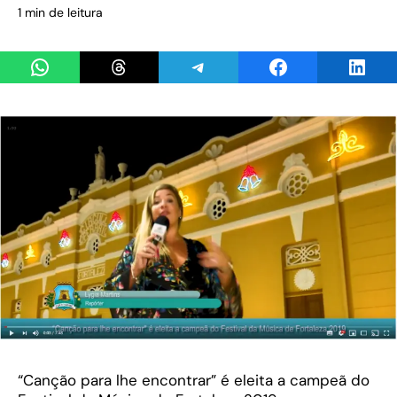
1 min de leitura
Share on WhatsApp
Share on Threads
Share on Telegram
Share on Facebook
Share 
“Canção para lhe encontrar” é eleita a campeã do