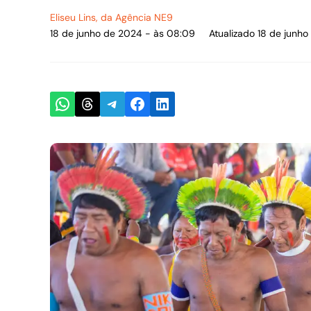
Eliseu Lins
, da Agência NE9
18 de junho de 2024 - às 08:09
Atualizado 18 de junh
Share on WhatsApp
Share on Threads
Share on Telegram
Share on Facebook
Share on LinkedIn