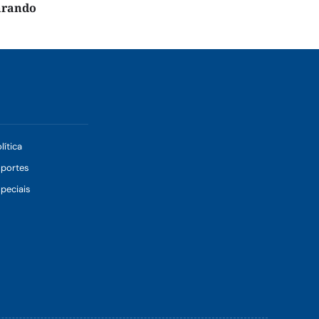
arando
lítica
sportes
peciais