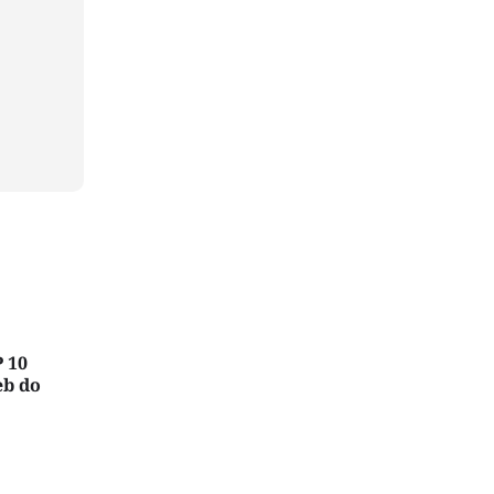
 10
eb do