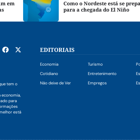
cam em
Como o Nordeste está se prep
as
para a chegada do El Niño
EDITORIAIS
Economia
Turismo
Po
Cotidiano
Entretenimento
E
Não deixe de Ver
Empregos
Es
que tem o
a economia,
vado para
nformações
 melhor está