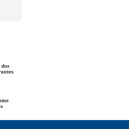
 dos
rantes
nome
os