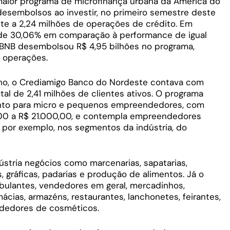
aior programa de microfinança urbana da América do
esembolsos ao investir, no primeiro semestre deste
ente a 2,24 milhões de operações de crédito. Em
 de 30,06% em comparação à performance de igual
BNB desembolsou R$ 4,95 bilhões no programa,
 operações.
nho, o Crediamigo Banco do Nordeste contava com
otal de 2,41 milhões de clientes ativos. O programa
mento para micro e pequenos empreendedores, com
,00 a R$ 21.000,00, e contempla empreendedores
 por exemplo, nos segmentos da indústria, do
tria negócios como marcenarias, sapatarias,
as, gráficas, padarias e produção de alimentos. Já o
ulantes, vendedores em geral, mercadinhos,
mácias, armazéns, restaurantes, lanchonetes, feirantes,
ndedores de cosméticos.