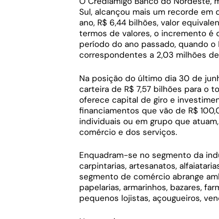
O Crediamigo Banco do Nordeste, m
Sul, alcançou mais um recorde em d
ano, R$ 6,44 bilhões, valor equival
termos de valores, o incremento é
período do ano passado, quando o 
correspondentes a 2,03 milhões de
Na posição do último dia 30 de ju
carteira de R$ 7,57 bilhões para o t
oferece capital de giro e investi
financiamentos que vão de R$ 100
individuais ou em grupo que atuam,
comércio e dos serviços.
Enquadram-se no segmento da indús
carpintarias, artesanatos, alfaiatari
segmento de comércio abrange amb
papelarias, armarinhos, bazares, far
pequenos lojistas, açougueiros, ve