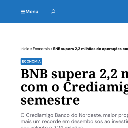
Menu
Início
»
Economia
»
BNB supera 2,2 milhões de operações co
ECONOMIA
BNB supera 2,2 
com o Crediami
semestre
O Crediamigo Banco do Nordeste, maior prog
mais um recorde em desembolsos ao investir, 
equivalente a 2,24 milhões ...