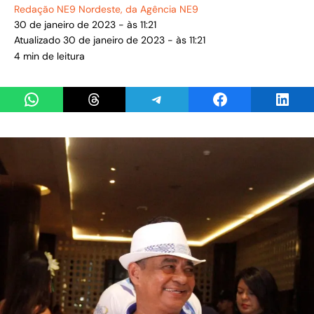
Redação NE9 Nordeste
, da Agência NE9
30 de janeiro de 2023 - às 11:21
Atualizado 30 de janeiro de 2023 - às 11:21
4 min de leitura
Share on WhatsApp
Share on Threads
Share on Telegram
Share on Facebook
Share 