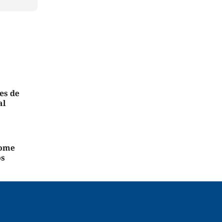
es de
al
nome
os