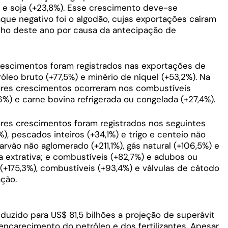
) e soja (+23,8%). Esse crescimento deve-se
que negativo foi o algodão, cujas exportações caíram
ulho deste ano por causa da antecipação de
 crescimentos foram registrados nas exportações de
óleo bruto (+77,5%) e minério de níquel (+53,2%). Na
iores crescimentos ocorreram nos combustíveis
6%) e carne bovina refrigerada ou congelada (+27,4%).
ores crescimentos foram registrados nos seguintes
, pescados inteiros (+34,1%) e trigo e centeio não
arvão não aglomerado (+211,1%), gás natural (+106,5%) e
ia extrativa; e combustíveis (+82,7%) e adubos ou
(+175,3%), combustíveis (+93,4%) e válvulas de cátodo
ação.
duzido para US$ 81,5 bilhões a projeção de superávit
encarecimento do petróleo e dos fertilizantes. Apesar