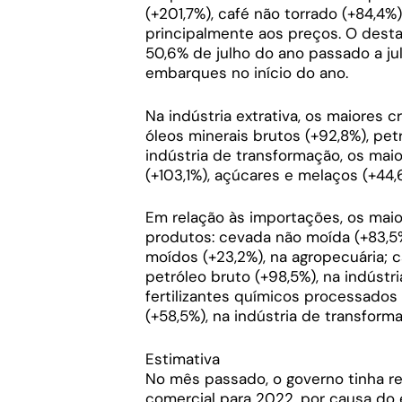
(+201,7%), café não torrado (+84,4%
principalmente aos preços. O desta
50,6% de julho do ano passado a j
embarques no início do ano.
Na indústria extrativa, os maiores
óleos minerais brutos (+92,8%), petr
indústria de transformação, os ma
(+103,1%), açúcares e melaços (+44,
Em relação às importações, os mai
produtos: cevada não moída (+83,5%)
moídos (+23,2%), na agropecuária; c
petróleo bruto (+98,5%), na indústr
fertilizantes químicos processados 
(+58,5%), na indústria de transform
Estimativa
No mês passado, o governo tinha re
comercial para 2022, por causa do 