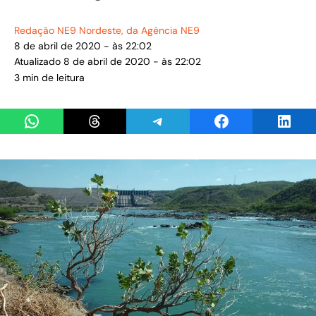
Redação NE9 Nordeste
, da Agência NE9
8 de abril de 2020 - às 22:02
Atualizado 8 de abril de 2020 - às 22:02
3 min de leitura
Share on WhatsApp
Share on Threads
Share on Telegram
Share on Facebook
Share 