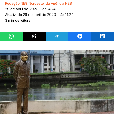
Redação NE9 Nordeste
, da Agência NE9
29 de abril de 2020 - às 14:24
Atualizado 29 de abril de 2020 - às 14:24
3 min de leitura
Share on WhatsApp
Share on Threads
Share on Telegram
Share on Facebook
Share 