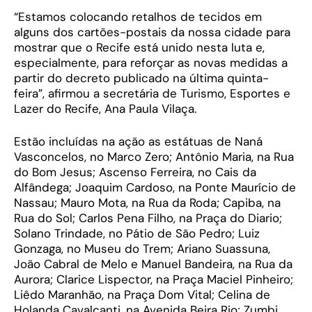
“Estamos colocando retalhos de tecidos em
alguns dos cartões-postais da nossa cidade para
mostrar que o Recife está unido nesta luta e,
especialmente, para reforçar as novas medidas a
partir do decreto publicado na última quinta-
feira”, afirmou a secretária de Turismo, Esportes e
Lazer do Recife, Ana Paula Vilaça.
Estão incluídas na ação as estátuas de Naná
Vasconcelos, no Marco Zero; Antônio Maria, na Rua
do Bom Jesus; Ascenso Ferreira, no Cais da
Alfândega; Joaquim Cardoso, na Ponte Maurício de
Nassau; Mauro Mota, na Rua da Roda; Capiba, na
Rua do Sol; Carlos Pena Filho, na Praça do Diario;
Solano Trindade, no Pátio de São Pedro; Luiz
Gonzaga, no Museu do Trem; Ariano Suassuna,
João Cabral de Melo e Manuel Bandeira, na Rua da
Aurora; Clarice Lispector, na Praça Maciel Pinheiro;
Liêdo Maranhão, na Praça Dom Vital; Celina de
Holanda Cavalcanti, na Avenida Beira Rio; Zumbi