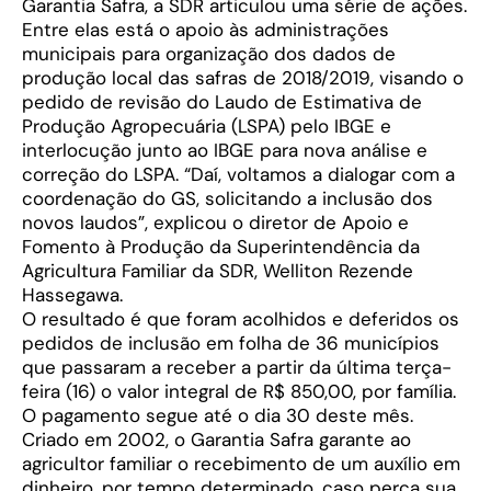
Garantia Safra, a SDR articulou uma série de ações.
Entre elas está o apoio às administrações
municipais para organização dos dados de
produção local das safras de 2018/2019, visando o
pedido de revisão do Laudo de Estimativa de
Produção Agropecuária (LSPA) pelo IBGE e
interlocução junto ao IBGE para nova análise e
correção do LSPA. “Daí, voltamos a dialogar com a
coordenação do GS, solicitando a inclusão dos
novos laudos”, explicou o diretor de Apoio e
Fomento à Produção da Superintendência da
Agricultura Familiar da SDR, Welliton Rezende
Hassegawa.
O resultado é que foram acolhidos e deferidos os
pedidos de inclusão em folha de 36 municípios
que passaram a receber a partir da última terça-
feira (16) o valor integral de R$ 850,00, por família.
O pagamento segue até o dia 30 deste mês.
Criado em 2002, o Garantia Safra garante ao
agricultor familiar o recebimento de um auxílio em
dinheiro, por tempo determinado, caso perca sua