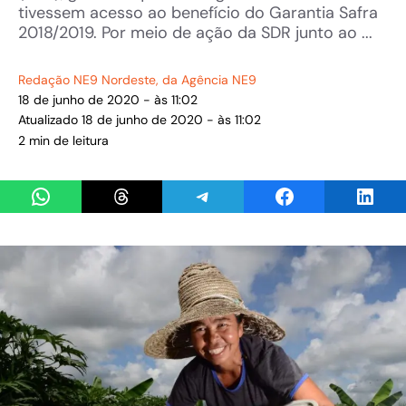
tivessem acesso ao benefício do Garantia Safra
2018/2019. Por meio de ação da SDR junto ao ...
Redação NE9 Nordeste
, da Agência NE9
18 de junho de 2020 - às 11:02
Atualizado 18 de junho de 2020 - às 11:02
2 min de leitura
Share on WhatsApp
Share on Threads
Share on Telegram
Share on Facebook
Share 