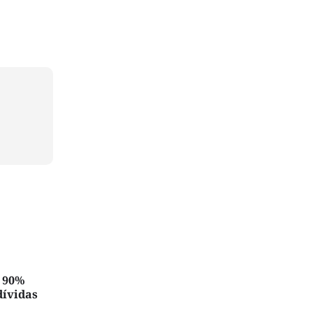
é 90%
dívidas