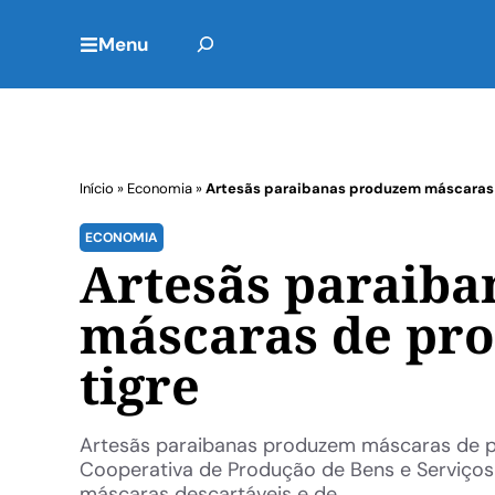
Menu
Início
»
Economia
»
Artesãs paraibanas produzem máscaras 
ECONOMIA
Artesãs paraib
máscaras de pro
tigre
Artesãs paraibanas produzem máscaras de p
Cooperativa de Produção de Bens e Serviço
máscaras descartáveis e de ...