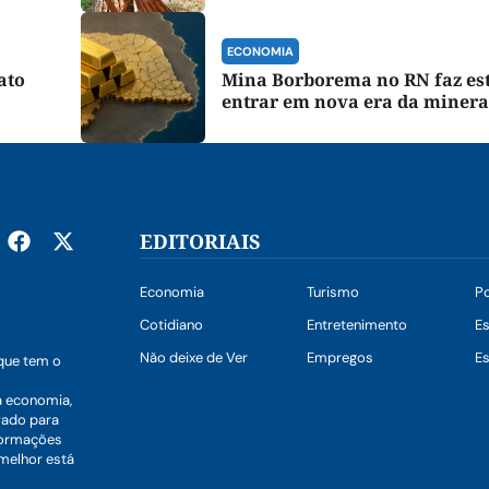
ECONOMIA
ato
Mina Borborema no RN faz es
entrar em nova era da miner
EDITORIAIS
Economia
Turismo
Po
Cotidiano
Entretenimento
E
Não deixe de Ver
Empregos
Es
que tem o
a economia,
vado para
nformações
 melhor está