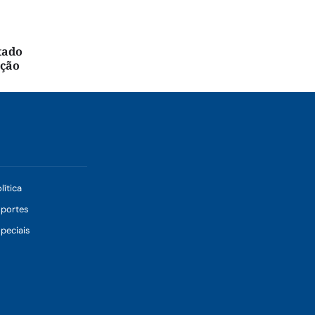
tado
ação
lítica
sportes
peciais