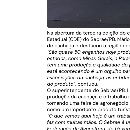
Na abertura da terceira edição do 
Estadual (CDE) do Sebrae/PB, Mário
de cachaça e destacou a região co
“São quase 50 engenhos hoje prod
estados, como Minas Gerais, a Pa
tem uma produção e qualidade do p
está acontecendo é um orgulho para
associações da cachaça, as entidad
do produto”,
pontuou.
O superintendente do Sebrae/PB, Lu
produção da cachaça e o trabalho 
tornando uma feira de agronegócio 
como um importante produto turísti
“O que vemos aqui hoje é um trabal
faz com muitas mãos. O Sebrae é u
Federação da Agricultura, do Gove