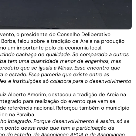
evento, o presidente do Conselho Deliberativo
 Borba, falou sobre a tradição de Areia na produção
mo um importante polo da economia local.
uzindo cachaça de qualidade. Se comparado a outros
raíba tem uma quantidade menor de engenhos, mas
roduto que se iguala a Minas. Esse encontro que
 o estado. Essa parceria que existe entre as
es e instituições só colabora para o desenvolvimento
iz Alberto Amorim, destacou a tradição de Areia na
integrado para realização do evento que vem se
de referência nacional. Reforçou também o município
co na Paraíba.
ho integrado. Porque desenvolvimento é assim, só se
m ponto dessa rede que tem a participação da
rno do Estado, da Associação APCA e da Associação