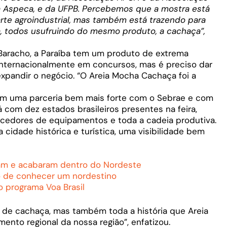
 Aspeca, e da UFPB. Percebemos que a mostra está
arte agroindustrial, mas também está trazendo para
ra, todos usufruindo do mesmo produto, a cachaça”,
 Baracho, a Paraíba tem um produto de extrema
internacionalmente em concursos, mas é preciso dar
expandir o negócio. “O Areia Mocha Cachaça foi a
com uma parceria bem mais forte com o Sebrae e com
 com dez estados brasileiros presentes na feira,
ecedores de equipamentos e toda a cadeia produtiva.
a cidade histórica e turística, uma visibilidade bem
ram e acabaram dentro do Nordeste
o de conhecer um nordestino
o programa Voa Brasil
 de cachaça, mas também toda a história que Areia
ento regional da nossa região”, enfatizou.