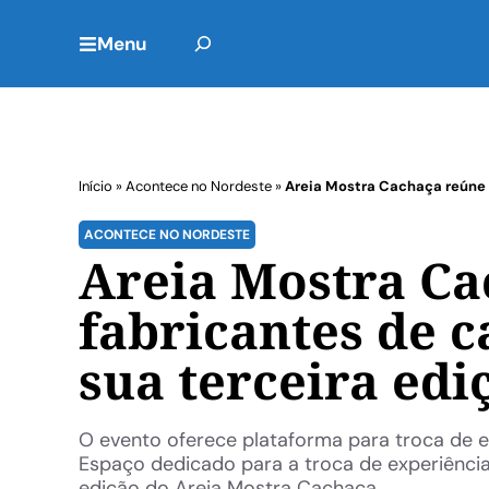
Menu
Início
»
Acontece no Nordeste
»
Areia Mostra Cachaça reúne 
ACONTECE NO NORDESTE
Areia Mostra Ca
fabricantes de 
sua terceira ed
O evento oferece plataforma para troca de 
Espaço dedicado para a troca de experiência
edição do Areia Mostra Cachaça ...