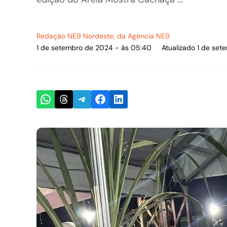
Redação NE9 Nordeste
, da Agência NE9
1 de setembro de 2024 - às 05:40
Atualizado 1 de se
Share on WhatsApp
Share on Threads
Share on Telegram
Share on Facebook
Share on LinkedIn