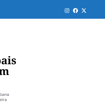
o
ais
em
ibana
eira